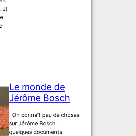
ent
, et
se
e
Le monde de
Jérôme Bosch
On connaît peu de choses
sur Jérôme Bosch :
quelques documents