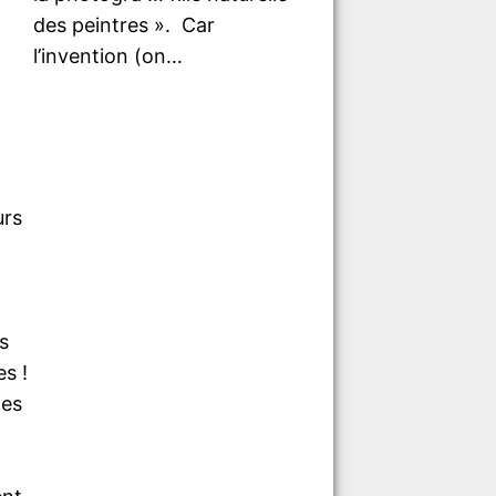
des peintres ». Car
l’invention (on…
rs
s
s !
les