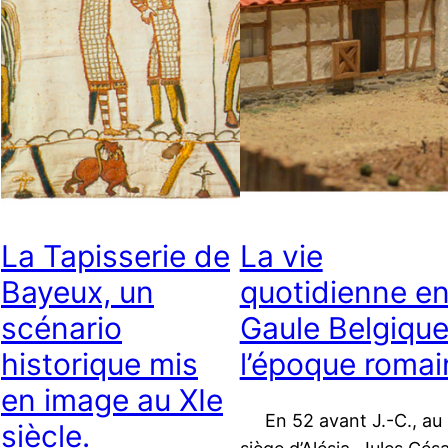
La Tapisserie de
La vie
Bayeux, un
quotidienne e
scénario
Gaule Belgique
historique mis
l’époque romai
en image au XIe
En 52 avant J.-C., au
siècle.