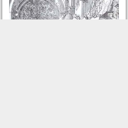
La Musique et les Arts au
service des Églises
Canaletto, chanteurs à San Marco, Venise
Réforme et Contre Réforme, moments essentiels
des Eglises des XVIème et XVIIème siècles !
Comment la musique et les arts vont-ils refléter