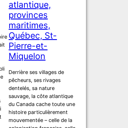
atlantique,
provinces
maritimes,
Québec, St-
ire
Pierre-et-
ait
Miquelon
bli
Derrière ses villages de
le
pêcheurs, ses rivages
dentelés, sa nature
sauvage, la côte atlantique
s
du Canada cache toute une
i
histoire particulièrement
t
mouvementée – celle de la