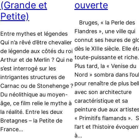
(Grande et
ouverte
Petite)
Bruges, « la Perle des
Flandres », une ville qui
Entre mythes et légendes
connut ses heures de glo
Qui n’a rêvé d’être chevalier
dès le XIIIe siècle. Elle ét
de légende aux côtés du roi
toute-puissante et riche.
Arthur et de Merlin ? Qui ne
Plus tard, la « Venise du
s’est interrogé sur les
Nord » sombra dans l’ou
intrigantes structures de
pour renaître de plus bel
Carnac ou de Stonehenge ?
avec son architecture
Du néolithique au moyen-
caractéristique et sa
âge, ce film relie le mythe à
peinture due aux artiste
la réalité. Entre les deux
« Primitifs flamands ». S
Bretagnes – la Petite de
l’art et l’histoire évoquen
France…
à…