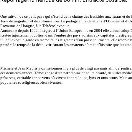
Que sait-on de ce petit pays qui s’étend de la chaîne des Beskides aux Tatras et 
Terre de migration et de colonisation. De partage entre chrétiens d’Occident et d’O
Royaume de Hongrie, à la Tchécoslovaquie.
Autonome depuis 1992. Intégrée à l’Union Européenne en 2004 elle a aussi adopt
Restée injustement oubliée, dans l’ombre des pays voisins aux capitales prestigieu
Si la Slovaquie garde en mémoire les stigmates d’un passé tourmenté, elle réserve 
prendre le temps de la découvrir. Autant les amateurs d’art et d’histoire que les amo
Michèle et Jean Meuris y ont séjournés il y a plus de vingt ans mais afin de réaliser
ces dernières années. Témoignage d’un patrimoine de toute beauté, de villes médiév
préservés, véritable écrins verts où vivent encore loups, lynx et ours bruns. Mais au
populaires et religieuses bien vivantes.