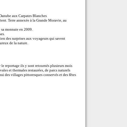
du Danube aux Carpates Blanches
rient. Terre annexée à la Grande Moravie, au
é sa monnaie en 2009.
ses.
bien des surprises aux voyageurs qui savent
ureux de la nature.
 le reportage ils y sont retournés plusieurs mois
ales et thermales restaurées, de parcs naturels
ssi des villages pittoresques conservés et des fêtes