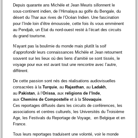
Depuis quarante ans Michèle et Jean Meuris sillonnent le
sous-continent indien, de l’Himalaya au golfe du Bengale, du
désert du Thar aux rives de l’Océan Indien. Une fascination
pour l’Inde loin d’être émoussée, cette fois ils vous emmènent
au Pendjab, un Etat du nord-ouest resté à l’écart des circuits
du grand tourisme.
N’ayant pas la boulimie du monde mais plutôt la soif
d’approfondir leurs connaissances Michèle et Jean retournent
souvent sur les lieux où des liens d’amitié se sont tissés, le
voyage pour eux est avant tout une rencontre avec l’autre,
différent.
De cette passion sont nés des réalisations audiovisuelles
consacrées à la
Turquie
, au
Rajasthan
, au
Ladakh
,
au
Pakistan
, à l’
Orissa
, aux
religions de l’Inde
,
aux
Chemins de Compostelle
et à la
Slovaquie
.
Ces reportages diffusés dans les circuits de conférences, les
associations et centres culturels, les Universités du Troisième
Age, les Festivals du Reportage de Voyage, en Belgique et en
France.
Tous leurs reportages traduisent une volonté, voir le monde