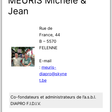
MEURIS Michèle &
Jean
Rue de
France, 44
B – 5570
FELENNE
E-mail
:
meuris-
diapro@skyne
t.be
Co-fondateurs et administrateurs de l’a.s.b.l.
DIAPRO F.I.D.I.V.