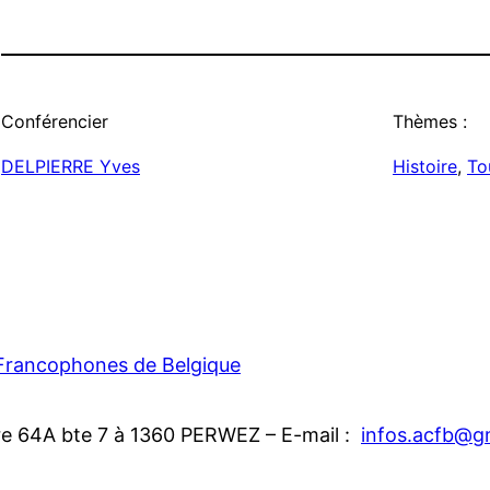
Conférencier
Thèmes :
DELPIERRE Yves
Histoire
, 
To
 Francophones de Belgique
re 64A bte 7 à 1360 PERWEZ – E-mail :
infos.acfb@g