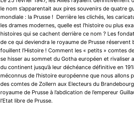
Le 25 février 1947, les Alliés rayaient définitivement 
le nom s’apparentait aux pires souvenirs de quatre g
mondiale : la Prusse ! Derrière les clichés, les caricatu
les drames modernes, quelle est l’histoire ou plus ex
histoires qui se cachent derrière ce nom ? Les fondat
de ce qui deviendra le royaume de Prusse réservent b
fouillent l’Histoire ! Comment les « petits » comtes d
se hisser au sommet du Gotha européen et rivaliser 
du continent jusqu’à leur déchéance définitive en 19
méconnus de l’histoire européenne que nous allons pa
des comtes de Zollern aux Electeurs du Brandebourg 
royaume de Prusse à l’abdication de l’empereur Guillau
l’Etat libre de Prusse.